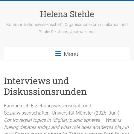
Skip
to
Helena Stehle
content
Kommunikationswissenschaft, Organisationskommunikation und
Public Relations, Journalismus
Menu
Interviews und
Diskussionsrunden
Fachbereich Erziehungswissenschaft und
Sozialwissenschaften, Universität Münster (2026, Juni).
Controversial topics in (digital) public spheres – What is
fueling debates today, and what role does academia play in