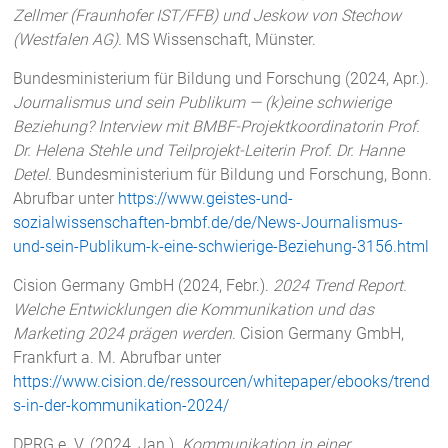
Zellmer (Fraunhofer IST/FFB) und Jeskow von Stechow
(Westfalen AG).
MS Wissenschaft, Münster.
Bundesministerium für Bildung und Forschung (2024, Apr.).
Journalismus und sein Publikum — (k)eine schwierige
Beziehung?
Interview mit BMBF-Projektkoordinatorin Prof.
Dr. Helena Stehle und Teilprojekt-Leiterin Prof. Dr. Hanne
Detel.
Bundesministerium für Bildung und Forschung, Bonn.
Abrufbar unter
https://www.geistes-und-
sozialwissenschaften-bmbf.de/de/News-Journalismus-
und-sein-Publikum-k-eine-schwierige-Beziehung-3156.html
Cision Germany GmbH (2024, Febr.).
2024 Trend Report.
Welche Entwicklungen die Kommunikation und das
Marketing 2024 prägen werden
. Cision Germany GmbH,
Frankfurt a. M. Abrufbar unter
https://www.cision.de/ressourcen/whitepaper/ebooks/trend
s-in-der-kommunikation-2024/
DPRG e. V. (2024, Jan.).
Kommunikation in einer