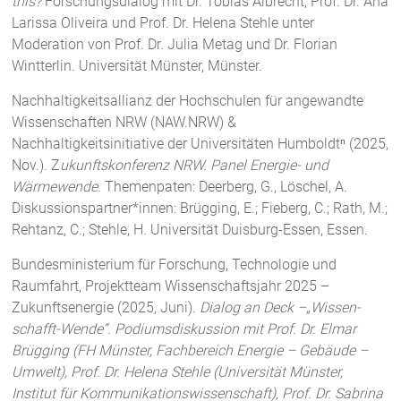
this?
Forschungsdialog mit Dr. Tobias Albrecht, Prof. Dr. Ana
Larissa Oliveira und Prof. Dr. Helena Stehle unter
Moderation von Prof. Dr. Julia Metag und Dr. Florian
Wintterlin. Universität Münster, Münster.
Nachhaltigkeitsallianz der Hochschulen für angewandte
Wissenschaften NRW (NAW.NRW) &
Nachhaltigkeitsinitiative der Universitäten Humboldtⁿ (2025,
Nov.). Z
ukunftskonferenz NRW. Panel Energie- und
Wärmewende.
Themenpaten: Deerberg, G., Löschel, A.
Diskussionspartner*innen: Brügging, E.; Fieberg, C.; Rath, M.;
Rehtanz, C.; Stehle, H
.
Universität Duisburg-Essen, Essen.
Bundesministerium für Forschung, Technologie und
Raumfahrt,
Projektteam Wissenschaftsjahr 2025 –
Zukunftsenergie (2025, Juni).
Dialog an Deck –„Wissen-
schafft-Wende“. Podiumsdiskussion mit Prof. Dr. Elmar
Brügging (FH Münster, Fachbereich Energie – Gebäude –
Umwelt), Prof. Dr. Helena Stehle (Universität Münster,
Institut für Kommunikationswissenschaft), Prof. Dr. Sabrina